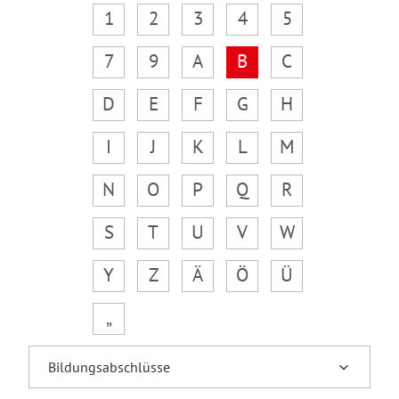
1
2
3
4
5
7
9
A
B
C
D
E
F
G
H
I
J
K
L
M
N
O
P
Q
R
S
T
U
V
W
Y
Z
Ä
Ö
Ü
„