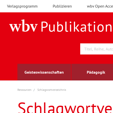
Verlagsprogramm
Publizieren
wbv Open Acce
Geisteswissenschaften
Pädagogik
Ressourcen
Schlagwortverzeichnis
Archäologie
Arbeitsmarktforschung
Berufs- und Wirtschaftspädagogik
Außenwirtschaft
berufsbildung
A
B
K
Schlagwortve