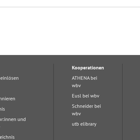
Kooperationen
einlösen
ATHENA bei
wbv
Eusl bei wbv
nnieren
Schneider bei
nis
wbv
or:innen und
utb elibrary
e
eichnis