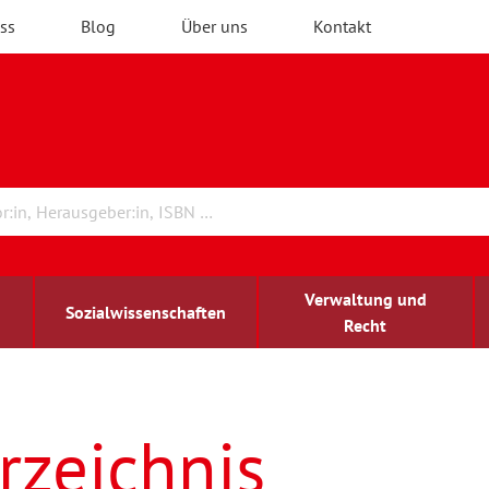
ss
Blog
Über uns
Kontakt
Verwaltung und
Sozialwissenschaften
Recht
rchitektur
ildungsforschung
irchenrecht
Erwachsenenbildung
blind-sehbehindert
rzeichnis