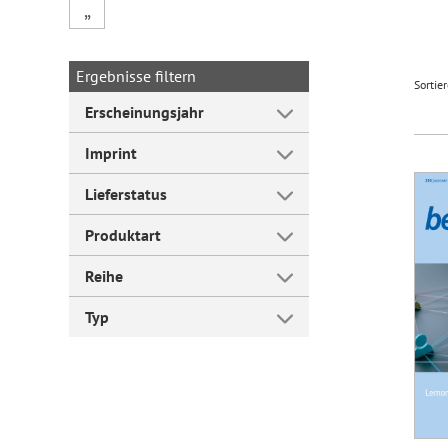
„
Forum Arbeitslehre
Ergebnisse filtern
Sortie
Erscheinungsjahr
Imprint
Lieferstatus
Produktart
Reihe
Typ