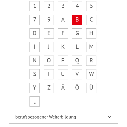
1
2
3
4
5
7
9
A
B
C
D
E
F
G
H
I
J
K
L
M
N
O
P
Q
R
S
T
U
V
W
Y
Z
Ä
Ö
Ü
„