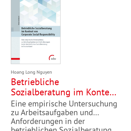
Hoang Long Nguyen
Betriebliche
Sozialberatung im Kontext
von Corporate Social
Eine empirische Untersuchung
Responsibility
zu Arbeitsaufgaben und
Anforderungen in der
betrieblichen Sozialberatung