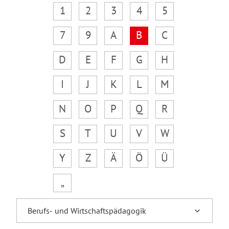
1
2
3
4
5
7
9
A
B
C
D
E
F
G
H
I
J
K
L
M
N
O
P
Q
R
S
T
U
V
W
Y
Z
Ä
Ö
Ü
„