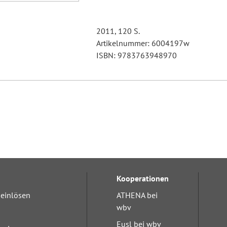
2011, 120 S.
Artikelnummer: 6004197w
ISBN: 9783763948970
Kooperationen
einlösen
ATHENA bei
wbv
Eusl bei wbv