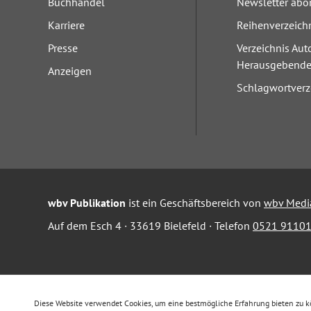
Buchhandel
Newsletter abo
Karriere
Reihenverzeich
Presse
Verzeichnis Aut
Herausgebend
Anzeigen
Schlagwortverz
wbv Publikation
ist ein Geschäftsbereich von
wbv Medi
Auf dem Esch 4 · 33619 Bielefeld · Telefon
0521 91101
Diese Website verwendet Cookies, um eine bestmögliche Erfahrung bieten zu 