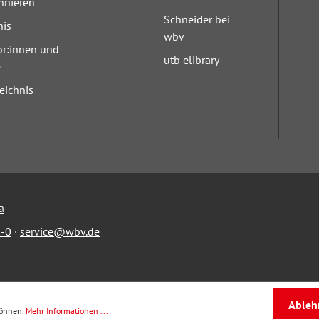
nnieren
Schneider bei
nis
wbv
or:innen und
utb elibrary
e
eichnis
a
-0
·
service@wbv.de
Ableh
können.
Mehr Informationen ...