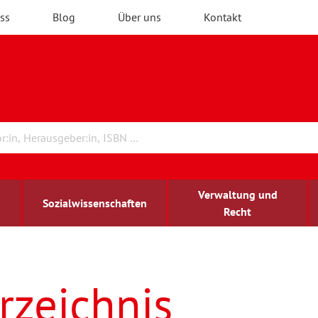
ss
Blog
Über uns
Kontakt
Verwaltung und
Sozialwissenschaften
Recht
rchitektur
ildungsforschung
irchenrecht
Erwachsenenbildung
blind-sehbehindert
rzeichnis