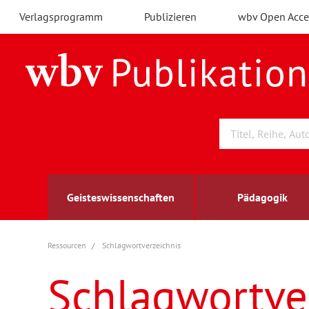
Verlagsprogramm
Publizieren
wbv Open Acce
Geisteswissenschaften
Pädagogik
Ressourcen
Schlagwortverzeichnis
Archäologie
Arbeitsmarktforschung
Berufs- und Wirtschaftspädagogik
Außenwirtschaft
berufsbildung
A
B
K
Schlagwortve