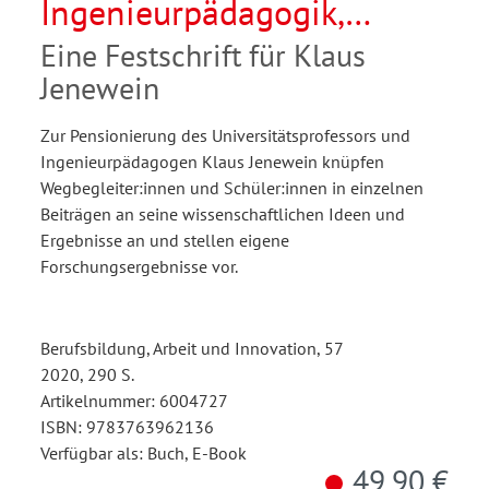
Ingenieurpädagogik,
Lehrkräftebildung und
Eine Festschrift für Klaus
betrieblicher Praxis
Jenewein
Zur Pensionierung des Universitätsprofessors und
Ingenieurpädagogen Klaus Jenewein knüpfen
Wegbegleiter:innen und Schüler:innen in einzelnen
Beiträgen an seine wissenschaftlichen Ideen und
Ergebnisse an und stellen eigene
Forschungsergebnisse vor.
Berufsbildung, Arbeit und Innovation, 57
2020, 290 S.
Artikelnummer: 6004727
ISBN: 9783763962136
Verfügbar als: Buch, E-Book
49,90 €