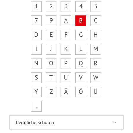
1
2
3
4
5
7
9
A
B
C
D
E
F
G
H
I
J
K
L
M
N
O
P
Q
R
S
T
U
V
W
Y
Z
Ä
Ö
Ü
„