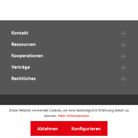
Kontakt
Ressourcen
Kooperationen
Verträge
Rechtliches
wbv Publikation
ist ein Geschäftsbereich von
wbv
Diese Website verwendet Cookies, um eine bestmögliche Erfahrung bieten zu
können.
Mehr Informationen ...
Media
Auf dem Esch 4 · 33619 Bielefeld · Telefon
0521
Ablehnen
Konfigurieren
91101-0
·
service@wbv.de