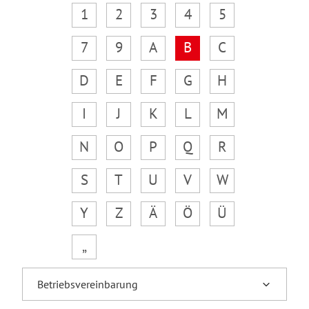
1
2
3
4
5
7
9
A
B
C
D
E
F
G
H
I
J
K
L
M
N
O
P
Q
R
S
T
U
V
W
Y
Z
Ä
Ö
Ü
„