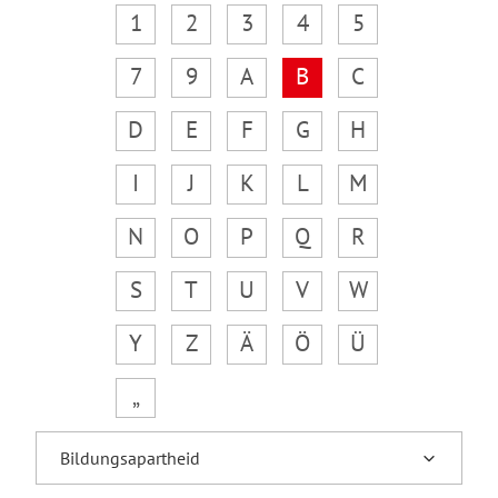
1
2
3
4
5
7
9
A
B
C
D
E
F
G
H
I
J
K
L
M
N
O
P
Q
R
S
T
U
V
W
Y
Z
Ä
Ö
Ü
„