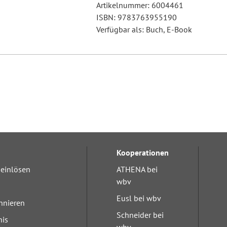
Artikelnummer: 6004461
ISBN: 9783763955190
Verfügbar als: Buch, E-Book
Kooperationen
einlösen
ATHENA bei
wbv
Eusl bei wbv
nnieren
Schneider bei
nis