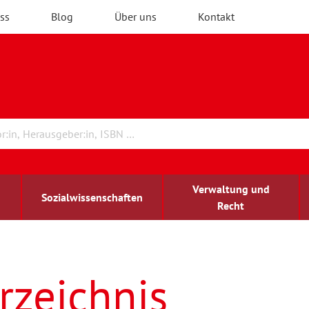
ss
Blog
Über uns
Kontakt
Verwaltung und
Sozialwissenschaften
Recht
rchitektur
ildungsforschung
irchenrecht
Erwachsenenbildung
blind-sehbehindert
rzeichnis