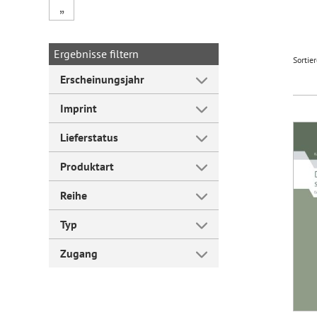
„
Forum Arbeitslehre
Ergebnisse filtern
Sortie
Erscheinungsjahr
Imprint
Lieferstatus
Produktart
Reihe
Typ
Zugang