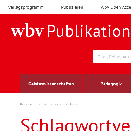
Verlagsprogramm
Publizieren
wbv Open Acce
Geisteswissenschaften
Pädagogik
Ressourcen
Schlagwortverzeichnis
Archäologie
Arbeitsmarktforschung
Berufs- und Wirtschaftspädagogik
Außenwirtschaft
berufsbildung
A
B
K
Schlagwortve