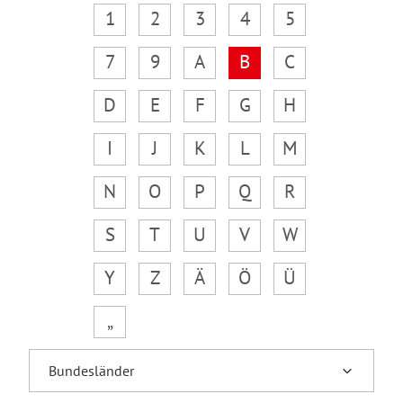
1
2
3
4
5
7
9
A
B
C
D
E
F
G
H
I
J
K
L
M
N
O
P
Q
R
S
T
U
V
W
Y
Z
Ä
Ö
Ü
„