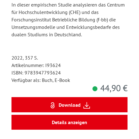
Entwicklungsbedarfe
In dieser empirischen Studie analysieren das Centrum
für Hochschulentwicklung (CHE) und das
Forschungsinstitut Betriebliche Bildung (f-bb) die
Umsetzungsmodelle und Entwicklungsbedarfe des
dualen Studiums in Deutschland.
2022, 357 S.
Artikelnummer: I93624
ISBN: 9783947793624
Verfügbar als: Buch, E-Book
44,90 €
Download
Details anzeigen