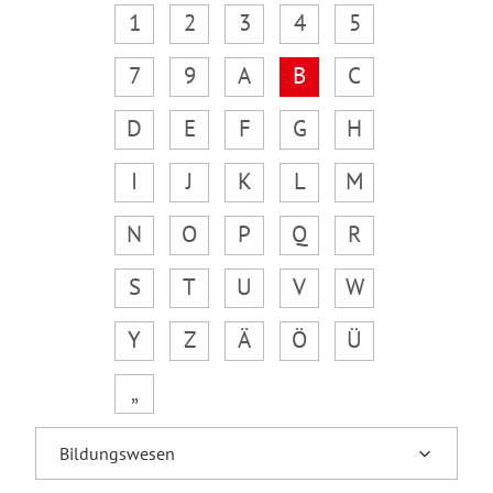
1
2
3
4
5
7
9
A
B
C
D
E
F
G
H
I
J
K
L
M
N
O
P
Q
R
S
T
U
V
W
Y
Z
Ä
Ö
Ü
„