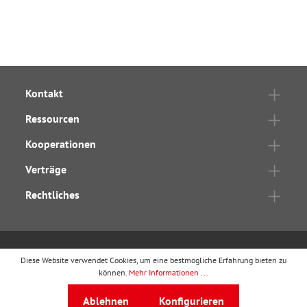
Kontakt
Ressourcen
Kooperationen
Verträge
Rechtliches
Diese Website verwendet Cookies, um eine bestmögliche Erfahrung bieten zu
wbv Publikation
ist ein Geschäftsbereich von
wbv
können.
Mehr Informationen ...
Media
Ablehnen
Konfigurieren
Auf dem Esch 4 · 33619 Bielefeld · Telefon
0521