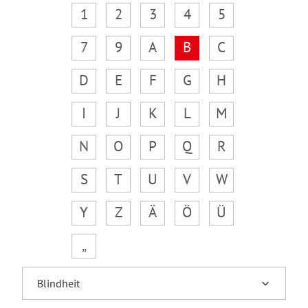
1
2
3
4
5
7
9
A
B
C
D
E
F
G
H
I
J
K
L
M
N
O
P
Q
R
S
T
U
V
W
Y
Z
Ä
Ö
Ü
„