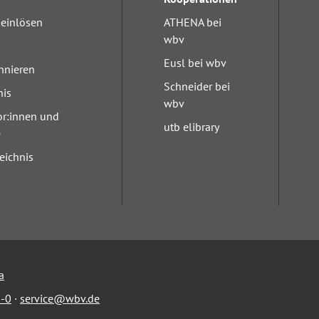
einlösen
ATHENA bei
wbv
Eusl bei wbv
nnieren
Schneider bei
nis
wbv
or:innen und
utb elibrary
e
eichnis
a
-0
·
service@wbv.de