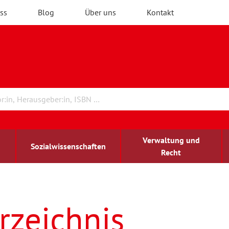
ss
Blog
Über uns
Kontakt
Verwaltung und
Sozialwissenschaften
Recht
rchitektur
ildungsforschung
irchenrecht
Erwachsenenbildung
blind-sehbehindert
rzeichnis