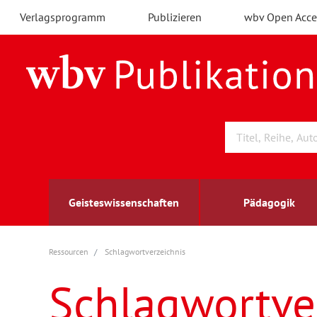
Verlagsprogramm
Publizieren
wbv Open Acce
Geisteswissenschaften
Pädagogik
Ressourcen
Schlagwortverzeichnis
Archäologie
Arbeitsmarktforschung
Berufs- und Wirtschaftspädagogik
Außenwirtschaft
berufsbildung
A
B
K
Schlagwortve