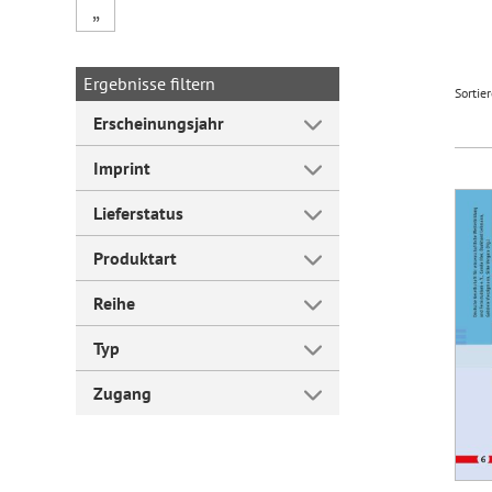
„
Forum Arbeitslehre
Ergebnisse filtern
Sortie
Erscheinungsjahr
Imprint
Lieferstatus
Produktart
Reihe
Typ
Zugang