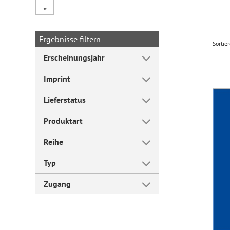
„
Forum Arbeitslehre
Ergebnisse filtern
Sortie
Erscheinungsjahr
Imprint
Lieferstatus
Produktart
Reihe
Typ
Zugang