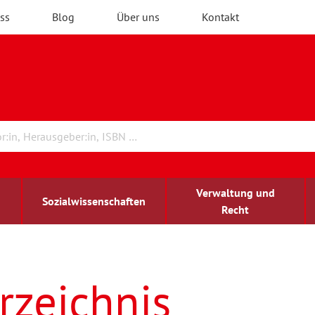
ss
Blog
Über uns
Kontakt
Verwaltung und
Sozialwissenschaften
Recht
rchitektur
ildungsforschung
irchenrecht
Erwachsenenbildung
blind-sehbehindert
rzeichnis