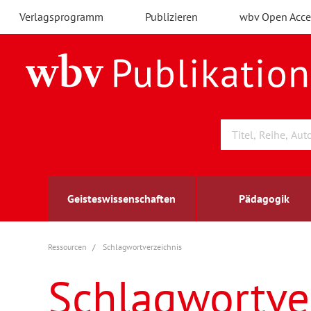
Verlagsprogramm
Publizieren
wbv Open Acce
Geisteswissenschaften
Pädagogik
Ressourcen
Schlagwortverzeichnis
Archäologie
Arbeitsmarktforschung
Berufs- und Wirtschaftspädagogik
Außenwirtschaft
berufsbildung
A
B
K
Schlagwortve