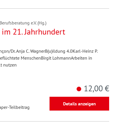
erufsberatung e.V. (Hg.)
im 21. Jahrhundert
nçon/Dr. Anja C. WagnerB(u)ildung 4.0Karl-Heinz P.
geflüchtete MenschenBirgit LohmannArbeiten in
lt nutzen
12,00 €
Details anzeigen
aper-Teilbeitrag