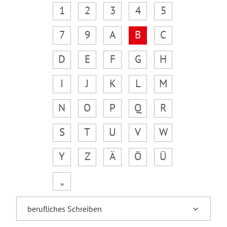
1
2
3
4
5
7
9
A
B
C
D
E
F
G
H
I
J
K
L
M
N
O
P
Q
R
S
T
U
V
W
Y
Z
Ä
Ö
Ü
„