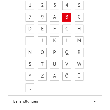
1
2
3
4
5
7
9
A
B
C
D
E
F
G
H
I
J
K
L
M
N
O
P
Q
R
S
T
U
V
W
Y
Z
Ä
Ö
Ü
„