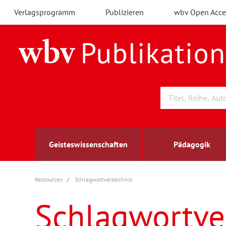
Verlagsprogramm
Publizieren
wbv Open Acce
Geisteswissenschaften
Pädagogik
Ressourcen
Schlagwortverzeichnis
Archäologie
Arbeitsmarktforschung
Berufs- und Wirtschaftspädagogik
Außenwirtschaft
berufsbildung
A
B
K
Schlagwortve