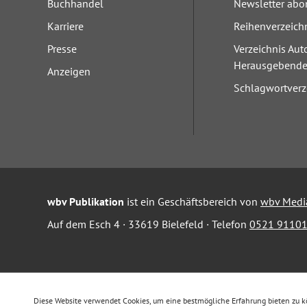
Buchhandel
Newsletter abo
Karriere
Reihenverzeich
Presse
Verzeichnis Aut
Herausgebend
Anzeigen
Schlagwortverz
wbv Publikation
ist ein Geschäftsbereich von
wbv Medi
Auf dem Esch 4 · 33619 Bielefeld · Telefon
0521 91101
Diese Website verwendet Cookies, um eine bestmögliche Erfahrung bieten zu 