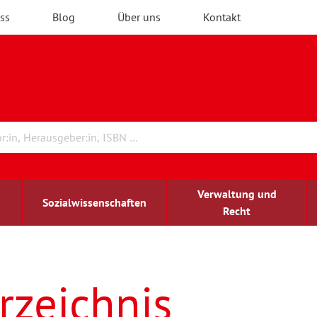
ss
Blog
Über uns
Kontakt
Verwaltung und
Sozialwissenschaften
Recht
rchitektur
ildungsforschung
irchenrecht
Erwachsenenbildung
blind-sehbehindert
rzeichnis