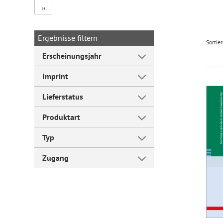
„
Forum Arbeitslehre
Ergebnisse filtern
Sortie
Erscheinungsjahr
Imprint
Lieferstatus
Produktart
Typ
Zugang