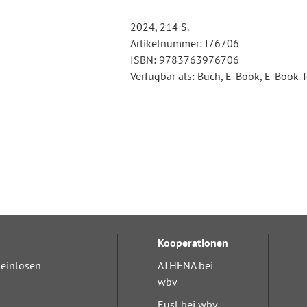
2024, 214 S.
Artikelnummer: I76706
ISBN: 9783763976706
Verfügbar als: Buch, E-Book, E-Book-T
Kooperationen
einlösen
ATHENA bei
wbv
Eusl bei wbv