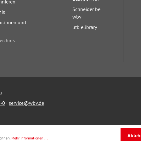
nnieren
Schneider bei
nis
wbv
or:innen und
utb elibrary
e
eichnis
a
-0
·
service@wbv.de
Ableh
können.
Mehr Informationen ...