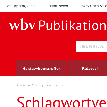
Verlagsprogramm
Publizieren
wbv Open Acce
Geisteswissenschaften
Pädagogik
Ressourcen
Schlagwortverzeichnis
Archäologie
Arbeitsmarktforschung
Berufs- und Wirtschaftspädagogik
Außenwirtschaft
berufsbildung
A
B
K
Schlagwortve