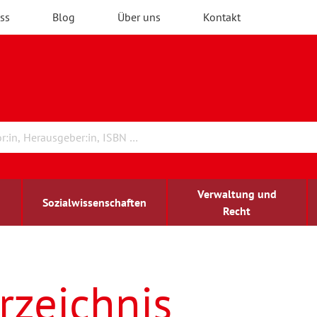
ss
Blog
Über uns
Kontakt
Verwaltung und
Sozialwissenschaften
Recht
rchitektur
ildungsforschung
irchenrecht
Erwachsenenbildung
blind-sehbehindert
rzeichnis