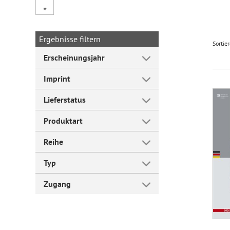
„
Forum Arbeitslehre
Ergebnisse filtern
Sortie
Erscheinungsjahr
Imprint
Lieferstatus
Produktart
Reihe
Typ
Zugang