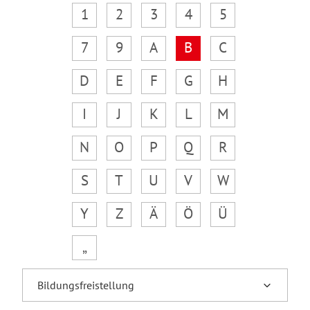
1
2
3
4
5
7
9
A
B
C
D
E
F
G
H
I
J
K
L
M
N
O
P
Q
R
S
T
U
V
W
Y
Z
Ä
Ö
Ü
„