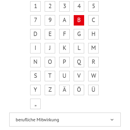
1
2
3
4
5
7
9
A
B
C
D
E
F
G
H
I
J
K
L
M
N
O
P
Q
R
S
T
U
V
W
Y
Z
Ä
Ö
Ü
„