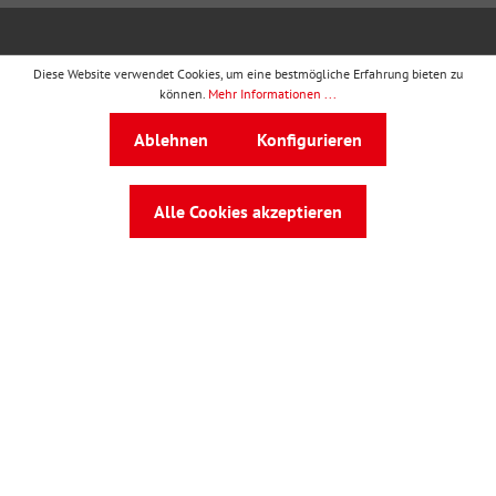
wbv Publikation
ist ein Geschäftsbereich von
wbv
Diese Website verwendet Cookies, um eine bestmögliche Erfahrung bieten zu
Media
können.
Mehr Informationen ...
Auf dem Esch 4 · 33619 Bielefeld · Telefon
0521
Ablehnen
Konfigurieren
91101-0
·
service@wbv.de
Folgen Sie uns auf:
Alle Cookies akzeptieren