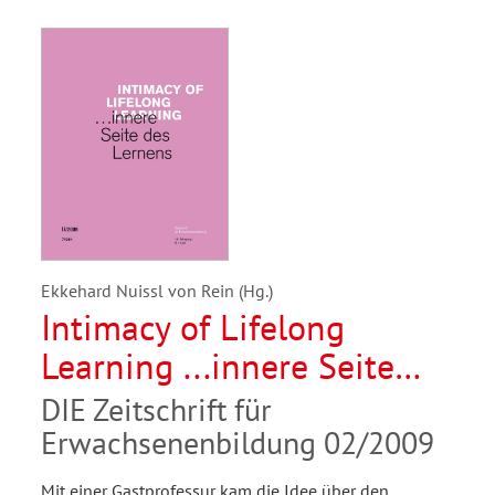
Ekkehard Nuissl von Rein (Hg.)
Intimacy of Lifelong
Learning ...innere Seite
des Lernens
DIE Zeitschrift für
Erwachsenenbildung 02/2009
Mit einer Gastprofessur kam die Idee über den