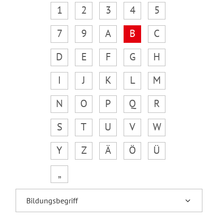
1
2
3
4
5
7
9
A
B
C
D
E
F
G
H
I
J
K
L
M
N
O
P
Q
R
S
T
U
V
W
Y
Z
Ä
Ö
Ü
„