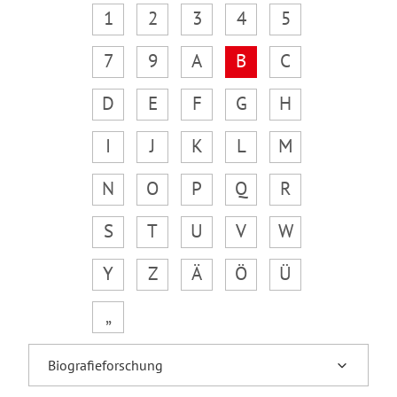
1
2
3
4
5
7
9
A
B
C
D
E
F
G
H
I
J
K
L
M
N
O
P
Q
R
S
T
U
V
W
Y
Z
Ä
Ö
Ü
„