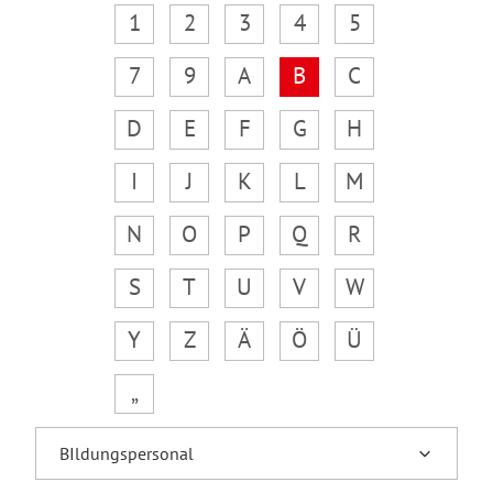
1
2
3
4
5
7
9
A
B
C
D
E
F
G
H
I
J
K
L
M
N
O
P
Q
R
S
T
U
V
W
Y
Z
Ä
Ö
Ü
„