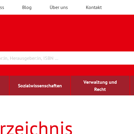
ss
Blog
Über uns
Kontakt
Verwaltung und
Sozialwissenschaften
Recht
rchitektur
ildungsforschung
irchenrecht
Erwachsenenbildung
blind-sehbehindert
rzeichnis