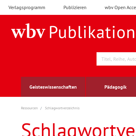
Verlagsprogramm
Publizieren
wbv Open Acce
Geisteswissenschaften
Pädagogik
Ressourcen
Schlagwortverzeichnis
Archäologie
Arbeitsmarktforschung
Berufs- und Wirtschaftspädagogik
Außenwirtschaft
berufsbildung
A
B
K
Schlagwortve