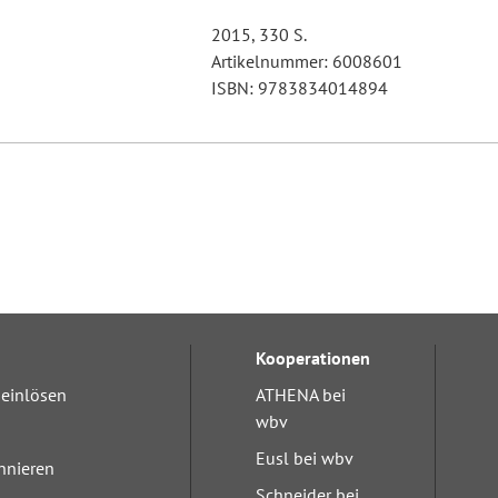
2015, 330 S.
Artikelnummer: 6008601
ISBN: 9783834014894
Kooperationen
einlösen
ATHENA bei
wbv
Eusl bei wbv
nnieren
Schneider bei