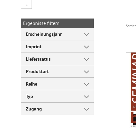
„
Forum Arbeitslehre
Ergebnisse filtern
Sortie
Erscheinungsjahr
Imprint
Lieferstatus
Produktart
Reihe
Typ
Zugang