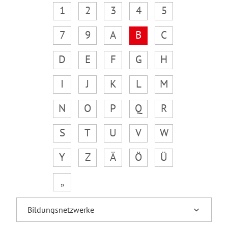
1
2
3
4
5
7
9
A
B
C
D
E
F
G
H
I
J
K
L
M
N
O
P
Q
R
S
T
U
V
W
Y
Z
Ä
Ö
Ü
„