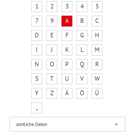
1
2
3
4
5
7
9
A
B
C
D
E
F
G
H
I
J
K
L
M
N
O
P
Q
R
S
T
U
V
W
Y
Z
Ä
Ö
Ü
„