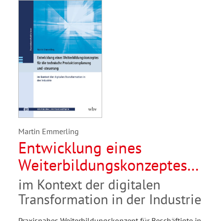
Martin Emmerling
Entwicklung eines
Weiterbildungskonzeptes
für die technische
im Kontext der digitalen
Produktionsplanung und -
Transformation in der Industrie
steuerung
Praxisnahes Weiterbildungskonzept für Beschäftigte in