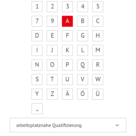
1
2
3
4
5
7
9
A
B
C
D
E
F
G
H
I
J
K
L
M
N
O
P
Q
R
S
T
U
V
W
Y
Z
Ä
Ö
Ü
„