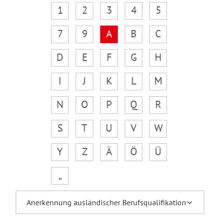
1
2
3
4
5
7
9
A
B
C
D
E
F
G
H
I
J
K
L
M
N
O
P
Q
R
S
T
U
V
W
Y
Z
Ä
Ö
Ü
„