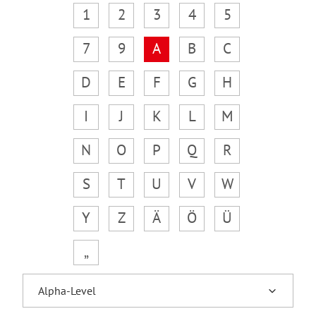
1
2
3
4
5
7
9
A
B
C
D
E
F
G
H
I
J
K
L
M
N
O
P
Q
R
S
T
U
V
W
Y
Z
Ä
Ö
Ü
„