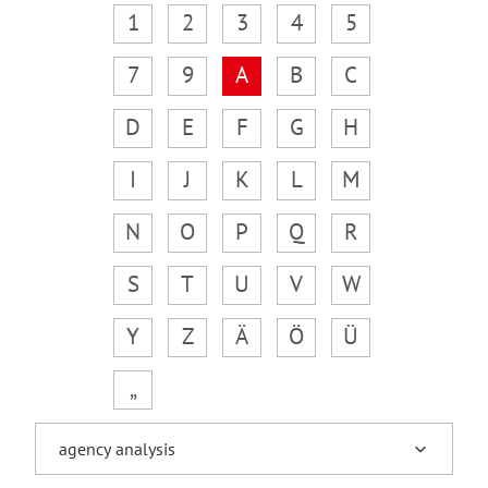
1
2
3
4
5
7
9
A
B
C
D
E
F
G
H
I
J
K
L
M
N
O
P
Q
R
S
T
U
V
W
Y
Z
Ä
Ö
Ü
„