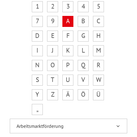
1
2
3
4
5
7
9
A
B
C
D
E
F
G
H
I
J
K
L
M
N
O
P
Q
R
S
T
U
V
W
Y
Z
Ä
Ö
Ü
„