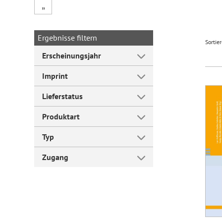
„
Forum Arbeitslehre
Ergebnisse filtern
Sortie
Erscheinungsjahr
Imprint
Lieferstatus
Produktart
Typ
Zugang