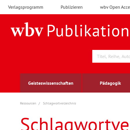
Verlagsprogramm
Publizieren
wbv Open Acce
Geisteswissenschaften
Pädagogik
Ressourcen
Schlagwortverzeichnis
Archäologie
Arbeitsmarktforschung
Berufs- und Wirtschaftspädagogik
Außenwirtschaft
berufsbildung
A
B
K
Schlagwortve