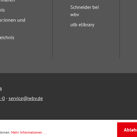
Schneider bei
nis
wbv
or:innen und
utb elibrary
e
eichnis
a
-0
·
service@wbv.de
Ableh
können.
Mehr Informationen ...