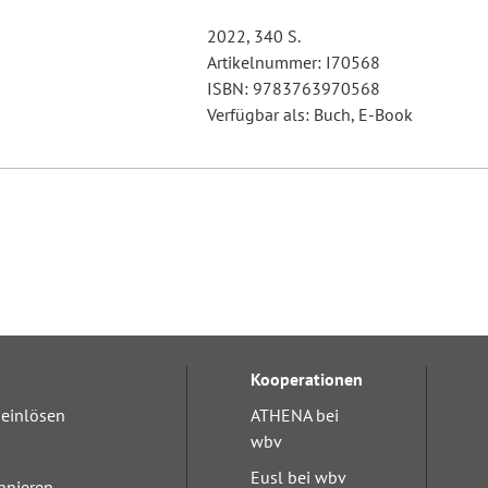
2022, 340 S.
Artikelnummer: I70568
ISBN: 9783763970568
Verfügbar als: Buch, E-Book
Kooperationen
einlösen
ATHENA bei
wbv
Eusl bei wbv
nnieren