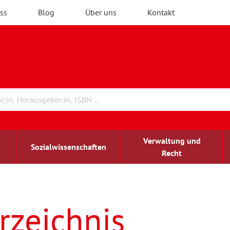
ss
Blog
Über uns
Kontakt
Verwaltung und
Sozialwissenschaften
Recht
rchitektur
ildungsforschung
irchenrecht
Erwachsenenbildung
blind-sehbehindert
rzeichnis