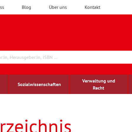
ss
Blog
Über uns
Kontakt
Verwaltung und
Sozialwissenschaften
Recht
rchitektur
ildungsforschung
irchenrecht
Erwachsenenbildung
blind-sehbehindert
rzeichnis