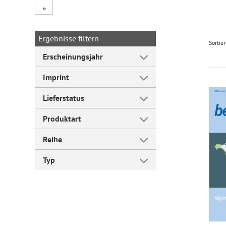
„
Forum Arbeitslehre
Ergebnisse filtern
Sortie
Erscheinungsjahr
Imprint
Lieferstatus
Produktart
Reihe
Typ