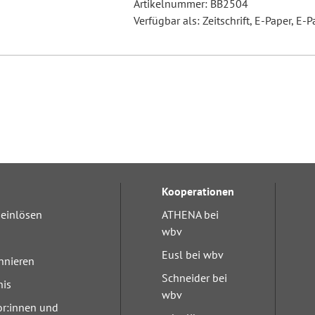
Artikelnummer: BB2504
Verfügbar als: Zeitschrift, E-Paper, E-P
Kooperationen
einlösen
ATHENA bei
wbv
Eusl bei wbv
nnieren
Schneider bei
nis
wbv
or:innen und