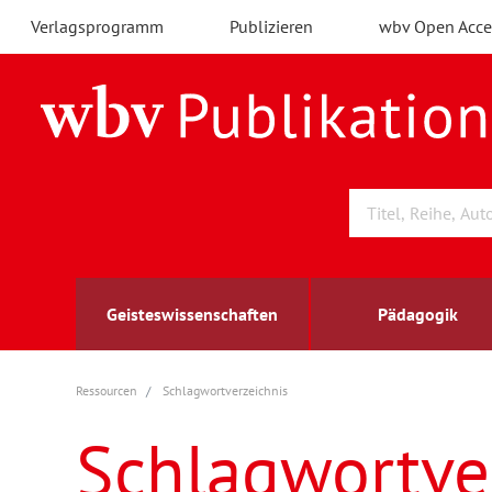
Verlagsprogramm
Publizieren
wbv Open Acce
Geisteswissenschaften
Pädagogik
Ressourcen
Schlagwortverzeichnis
Archäologie
Arbeitsmarktforschung
Berufs- und Wirtschaftspädagogik
Außenwirtschaft
berufsbildung
A
B
K
Schlagwortve