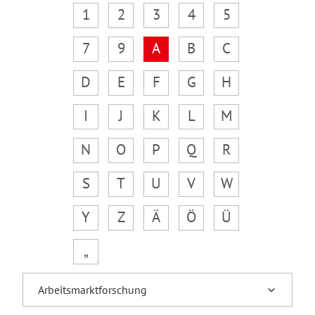
1
2
3
4
5
7
9
A
B
C
D
E
F
G
H
I
J
K
L
M
N
O
P
Q
R
S
T
U
V
W
Y
Z
Ä
Ö
Ü
„