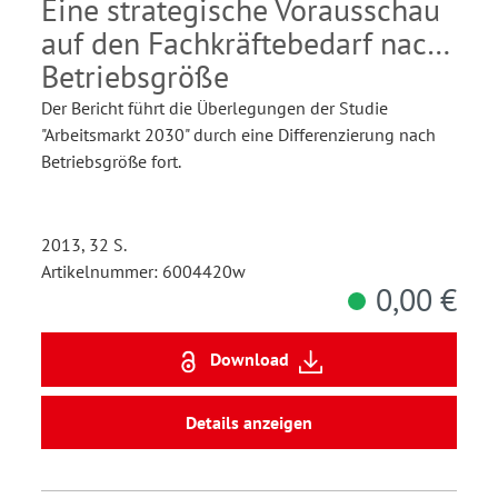
kleinerer, mittlerer und
Eine strategische Vorausschau
großer Betriebe
auf den Fachkräftebedarf nach
Betriebsgröße
Der Bericht führt die Überlegungen der Studie
"Arbeitsmarkt 2030" durch eine Differenzierung nach
Betriebsgröße fort.
2013, 32 S.
Artikelnummer: 6004420w
0,00 €
Download
Details anzeigen