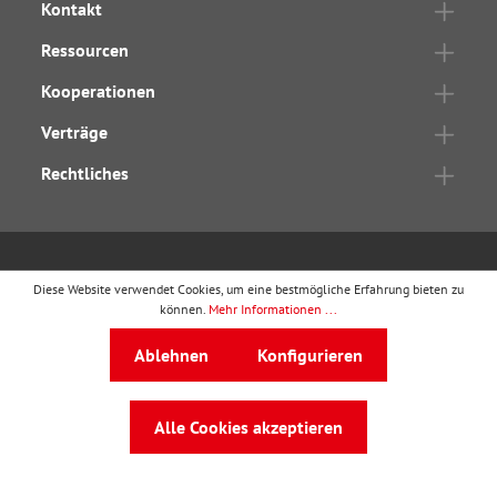
Kontakt
Ressourcen
Kooperationen
Verträge
Rechtliches
wbv Publikation
ist ein Geschäftsbereich von
wbv
Diese Website verwendet Cookies, um eine bestmögliche Erfahrung bieten zu
können.
Mehr Informationen ...
Media
Auf dem Esch 4 · 33619 Bielefeld · Telefon
0521
Ablehnen
Konfigurieren
91101-0
·
service@wbv.de
Alle Cookies akzeptieren
Folgen Sie uns auf: