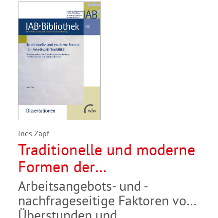
Ines Zapf
Traditionelle und moderne
Formen der
Arbeitszeitflexibilität
Arbeitsangebots- und -
nachfrageseitige Faktoren von
Überstunden und