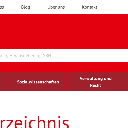
ss
Blog
Über uns
Kontakt
Verwaltung und
Sozialwissenschaften
Recht
rchitektur
ildungsforschung
irchenrecht
Erwachsenenbildung
blind-sehbehindert
rzeichnis