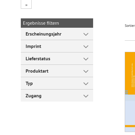
„
Forum Arbeitslehre
Ergebnisse filtern
Sortie
Erscheinungsjahr
Imprint
Lieferstatus
Produktart
Typ
Zugang