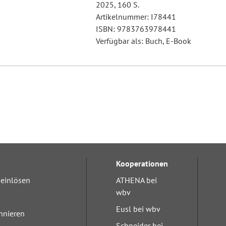
2025, 160 S.
Artikelnummer: I78441
ISBN: 9783763978441
Verfügbar als: Buch, E-Book
Kooperationen
einlösen
ATHENA bei
wbv
Eusl bei wbv
nnieren
Schneider bei