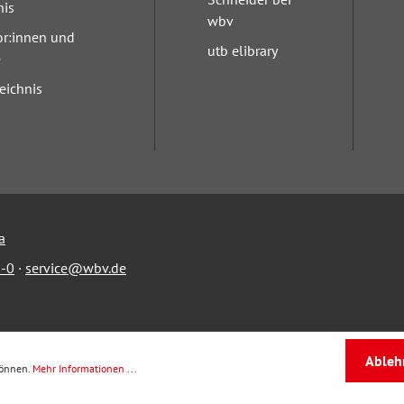
nis
wbv
or:innen und
utb elibrary
e
eichnis
a
-0
·
service@wbv.de
Ableh
können.
Mehr Informationen ...