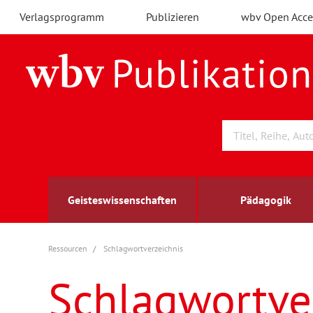
Verlagsprogramm
Publizieren
wbv Open Acce
Geisteswissenschaften
Pädagogik
Ressourcen
Schlagwortverzeichnis
Archäologie
Arbeitsmarktforschung
Berufs- und Wirtschaftspädagogik
Außenwirtschaft
berufsbildung
A
B
K
Schlagwortve