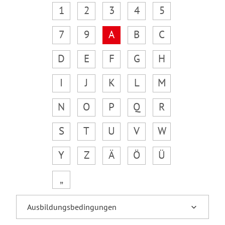
1
2
3
4
5
7
9
A
B
C
D
E
F
G
H
I
J
K
L
M
N
O
P
Q
R
S
T
U
V
W
Y
Z
Ä
Ö
Ü
„