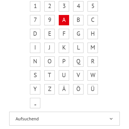
1
2
3
4
5
7
9
A
B
C
D
E
F
G
H
I
J
K
L
M
N
O
P
Q
R
S
T
U
V
W
Y
Z
Ä
Ö
Ü
„