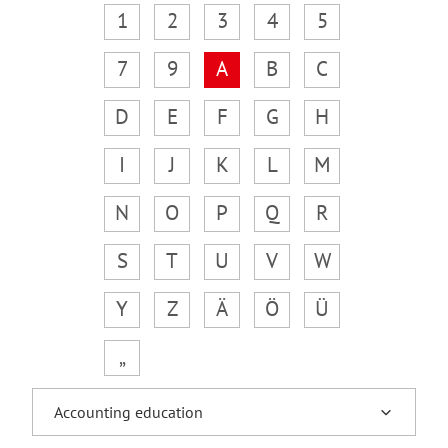
1
2
3
4
5
7
9
A
B
C
D
E
F
G
H
I
J
K
L
M
N
O
P
Q
R
S
T
U
V
W
Y
Z
Ä
Ö
Ü
„