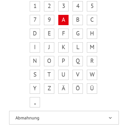
1
2
3
4
5
7
9
A
B
C
D
E
F
G
H
I
J
K
L
M
N
O
P
Q
R
S
T
U
V
W
Y
Z
Ä
Ö
Ü
„