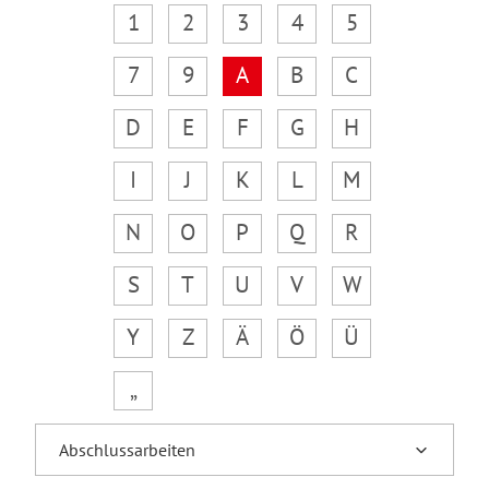
1
2
3
4
5
7
9
A
B
C
D
E
F
G
H
I
J
K
L
M
N
O
P
Q
R
S
T
U
V
W
Y
Z
Ä
Ö
Ü
„