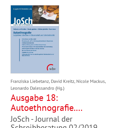
Franziska Liebetanz, David Kreitz, Nicole Mackus,
Leonardo Dalessandro (Hg.)
Ausgabe 18:
Autoethnografie.
Subjektives Schreiben in
JoSch - Journal der
Wissenschaft und
Schreibberatung 02/2019