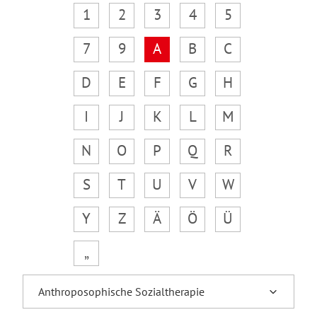
1
2
3
4
5
7
9
A
B
C
D
E
F
G
H
I
J
K
L
M
N
O
P
Q
R
S
T
U
V
W
Y
Z
Ä
Ö
Ü
„