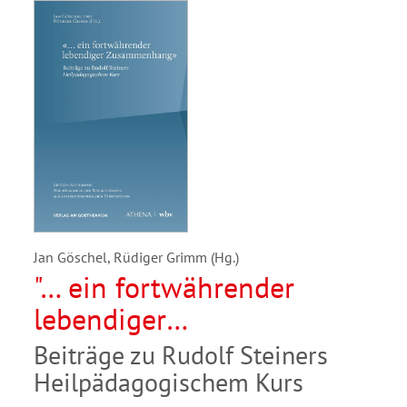
Jan Göschel, Rüdiger Grimm (Hg.)
"… ein fortwährender
lebendiger
Zusammenhang"
Beiträge zu Rudolf Steiners
Heilpädagogischem Kurs