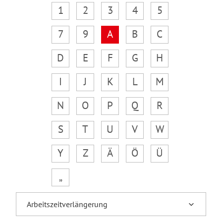
1
2
3
4
5
7
9
A
B
C
D
E
F
G
H
I
J
K
L
M
N
O
P
Q
R
S
T
U
V
W
Y
Z
Ä
Ö
Ü
„