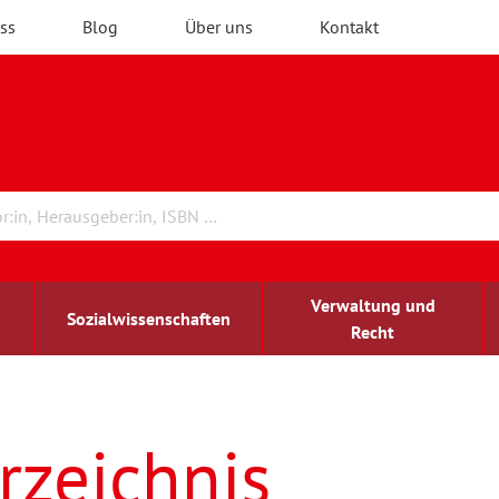
ss
Blog
Über uns
Kontakt
Verwaltung und
Sozialwissenschaften
Recht
rchitektur
ildungsforschung
irchenrecht
Erwachsenenbildung
blind-sehbehindert
rzeichnis