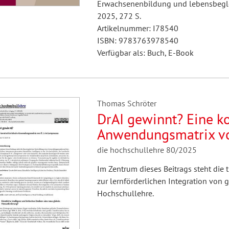
Erwachsenenbildung und lebensbegle
2025, 272 S.
Artikelnummer: I78540
ISBN: 9783763978540
Verfügbar als: Buch, E-Book
Thomas Schröter
DrAI gewinnt? Eine ko
Anwendungsmatrix von
die hochschullehre 80/2025
Im Zentrum dieses Beitrags steht die
zur lernförderlichen Integration von g
Hochschullehre.