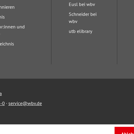
Eusl bei wbv
nnieren
Schneider bei
nis
wbv
or:innen und
utb elibrary
e
eichnis
a
-0
·
service@wbv.de