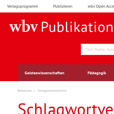
Verlagsprogramm
Publizieren
wbv Open Acce
Geisteswissenschaften
Pädagogik
Ressourcen
Schlagwortverzeichnis
Archäologie
Arbeitsmarktforschung
Berufs- und Wirtschaftspädagogik
Außenwirtschaft
berufsbildung
A
B
K
Schlagwortve