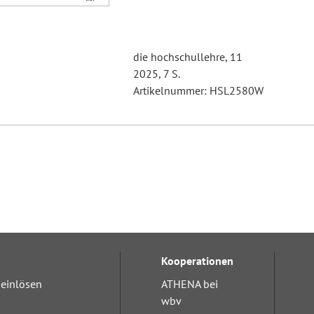
die hochschullehre, 11
2025, 7 S.
Artikelnummer: HSL2580W
Kooperationen
einlösen
ATHENA bei
wbv