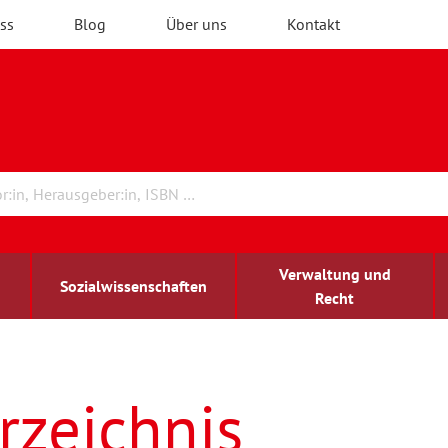
ss
Blog
Über uns
Kontakt
Verwaltung und
Sozialwissenschaften
Recht
rchitektur
ildungsforschung
irchenrecht
Erwachsenenbildung
blind-sehbehindert
rzeichnis