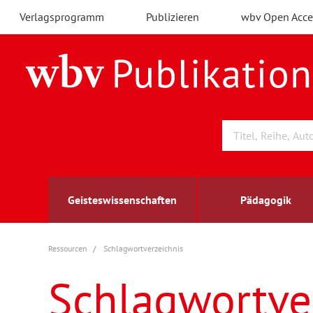
Verlagsprogramm
Publizieren
wbv Open Acce
Geisteswissenschaften
Pädagogik
Ressourcen
Schlagwortverzeichnis
Archäologie
Arbeitsmarktforschung
Berufs- und Wirtschaftspädagogik
Außenwirtschaft
berufsbildung
A
B
K
Schlagwortve