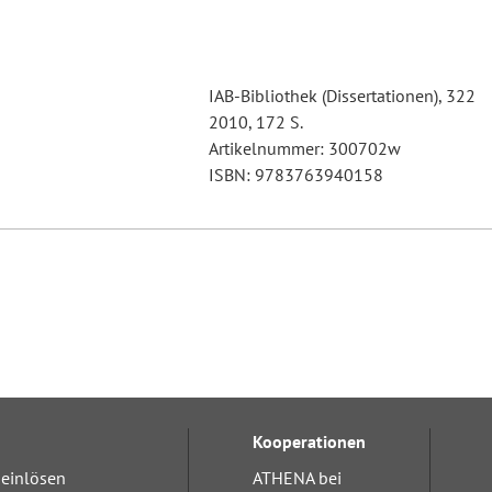
IAB-Bibliothek (Dissertationen), 322
2010, 172 S.
Artikelnummer: 300702w
ISBN: 9783763940158
Kooperationen
einlösen
ATHENA bei