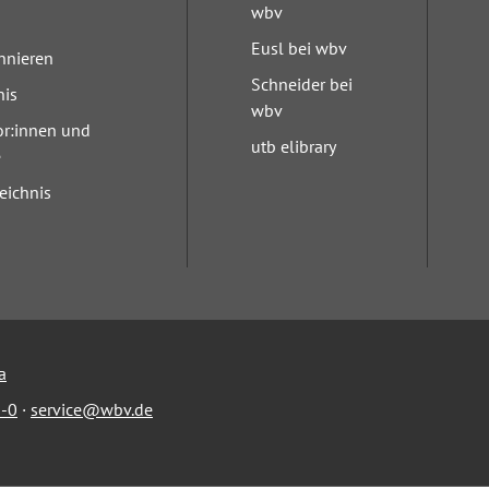
wbv
Eusl bei wbv
nnieren
Schneider bei
nis
wbv
or:innen und
utb elibrary
e
eichnis
a
-0
·
service@wbv.de