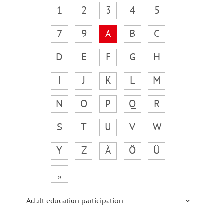
1
2
3
4
5
7
9
A
B
C
D
E
F
G
H
I
J
K
L
M
N
O
P
Q
R
S
T
U
V
W
Y
Z
Ä
Ö
Ü
„