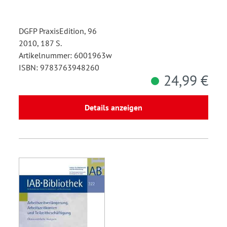
DGFP PraxisEdition, 96
2010, 187 S.
Artikelnummer: 6001963w
ISBN: 9783763948260
24,99 €
Details anzeigen