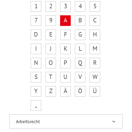
1
2
3
4
5
7
9
A
B
C
D
E
F
G
H
I
J
K
L
M
N
O
P
Q
R
S
T
U
V
W
Y
Z
Ä
Ö
Ü
„