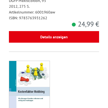
DGFP PraxisEdition, 93
2012, 275 S.
Artikelnummer: 6001960aw
ISBN: 9783763931262
24,99 €
Details anzeigen