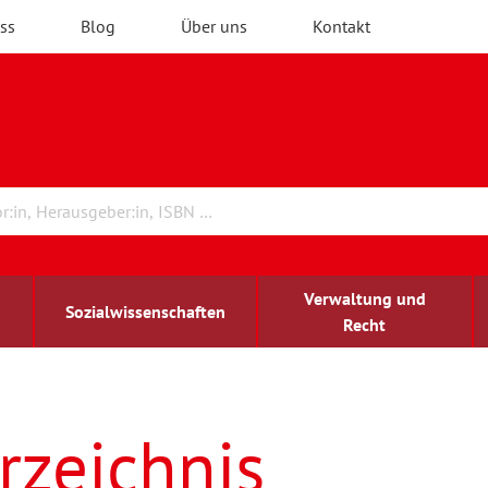
ss
Blog
Über uns
Kontakt
Verwaltung und
Sozialwissenschaften
Recht
rchitektur
ildungsforschung
irchenrecht
Erwachsenenbildung
blind-sehbehindert
rzeichnis