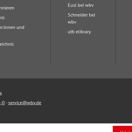
Eusl bei wbv
nnieren
Schneider bei
nis
wbv
or:innen und
utb elibrary
e
eichnis
a
-0
·
service@wbv.de