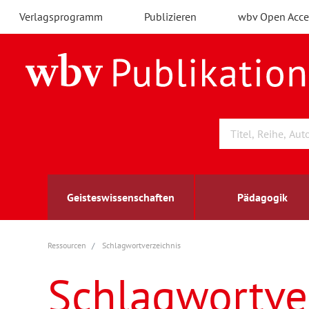
Verlagsprogramm
Publizieren
wbv Open Acce
Geisteswissenschaften
Pädagogik
Ressourcen
Schlagwortverzeichnis
Archäologie
Arbeitsmarktforschung
Berufs- und Wirtschaftspädagogik
Außenwirtschaft
berufsbildung
A
B
K
Schlagwortve