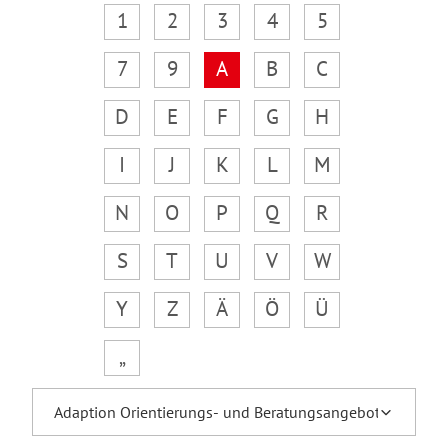
1
2
3
4
5
7
9
A
B
C
D
E
F
G
H
I
J
K
L
M
N
O
P
Q
R
S
T
U
V
W
Y
Z
Ä
Ö
Ü
„