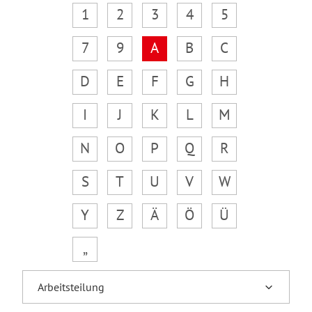
1
2
3
4
5
7
9
A
B
C
D
E
F
G
H
I
J
K
L
M
N
O
P
Q
R
S
T
U
V
W
Y
Z
Ä
Ö
Ü
„