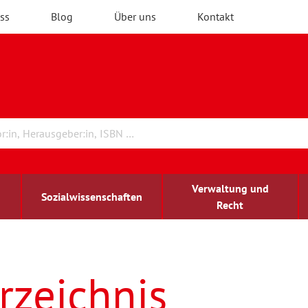
ss
Blog
Über uns
Kontakt
Verwaltung und
Sozialwissenschaften
Recht
rchitektur
ildungsforschung
irchenrecht
Erwachsenenbildung
blind-sehbehindert
rzeichnis