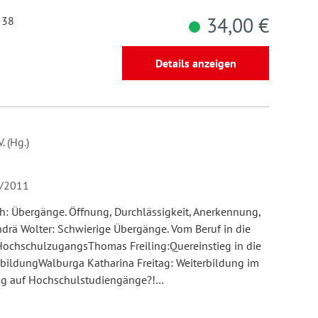
34,00 €
 38
Details anzeigen
 (Hg.)
3/2011
ch: Übergänge. Öffnung, Durchlässigkeit, Anerkennung,
rä Wolter: Schwierige Übergänge. Vom Beruf in die
 HochschulzugangsThomas Freiling:Quereinstieg in die
rbildungWalburga Katharina Freitag: Weiterbildung im
ng auf Hochschulstudiengänge?!…