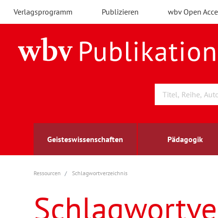
Verlagsprogramm
Publizieren
wbv Open Acce
Geisteswissenschaften
Pädagogik
Ressourcen
Schlagwortverzeichnis
Archäologie
Arbeitsmarktforschung
Berufs- und Wirtschaftspädagogik
Außenwirtschaft
berufsbildung
A
B
K
Schlagwortve