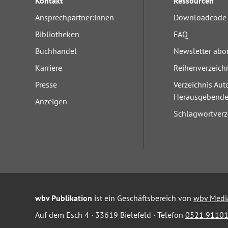
Kontakt
Ressourcen
Ansprechpartner:innen
Downloadcode 
Bibliotheken
FAQ
Buchhandel
Newsletter abo
Karriere
Reihenverzeich
Presse
Verzeichnis Aut
Herausgebend
Anzeigen
Schlagwortverz
wbv Publikation
ist ein Geschäftsbereich von
wbv Medi
Auf dem Esch 4 · 33619 Bielefeld · Telefon
0521 91101