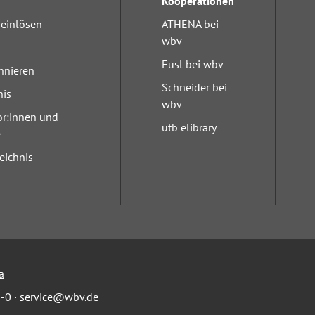
Kooperationen
einlösen
ATHENA bei
wbv
Eusl bei wbv
nnieren
Schneider bei
nis
wbv
or:innen und
utb elibrary
e
eichnis
a
-0
·
service@wbv.de