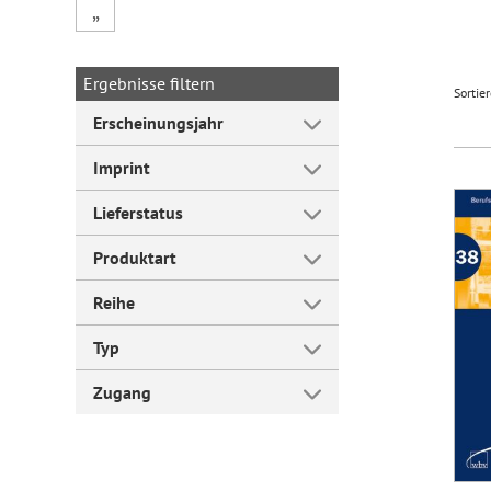
„
Forum Arbeitslehre
Ergebnisse filtern
Sortie
Erscheinungsjahr
Imprint
Lieferstatus
Produktart
Reihe
Typ
Zugang